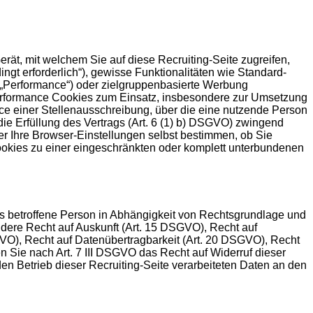
rät, mit welchem Sie auf diese Recruiting-Seite zugreifen,
gt erforderlich“), gewisse Funktionalitäten wie Standard-
(„Performance“) oder zielgruppenbasierte Werbung
 Performance Cookies zum Einsatz, insbesondere zur Umsetzung
ce einer Stellenausschreibung, über die eine nutzende Person
 die Erfüllung des Vertrags (Art. 6 (1) b) DSGVO) zwingend
er Ihre Browser-Einstellungen selbst bestimmen, ob Sie
ookies zu einer eingeschränkten oder komplett unterbundenen
ls betroffene Person in Abhängigkeit von Rechtsgrundlage und
dere Recht auf Auskunft (Art. 15 DSGVO), Recht auf
VO), Recht auf Datenübertragbarkeit (Art. 20 DSGVO), Recht
 Sie nach Art. 7 III DSGVO das Recht auf Widerruf dieser
den Betrieb dieser Recruiting-Seite verarbeiteten Daten an den