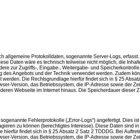
isch allgemeine Protokolldaten, sogenannte Server-Logs, erfas
se Daten wäre es technisch teilweise nicht möglich, die Inhalt
dere zur Zugriffs-, Eingabe-, Weitergabe- und Speicherkontro
ung des Angebots und der Technik verwendet werden. Zudem könn
et werden. Die Rechtsgrundlage hierfür findet sich in § 25 Abs
-Version, das Betriebssystem, die IP-Adresse sowie der Zeits
eren Webseite im Internet hinaus. Die Speicherdauer dieser Zug
genannte Fehlerprotokolle („Error-Logs“) angefertigt. Dies ist
agieren zu können (berechtigtes Interesse). Diese Daten sind 
 hierfür findet sich in § 25 Absatz 2 Satz 2 TDDDG. Bei Auftr
-Version, das Betriebssystem, die IP-Adresse sowie der Zeit