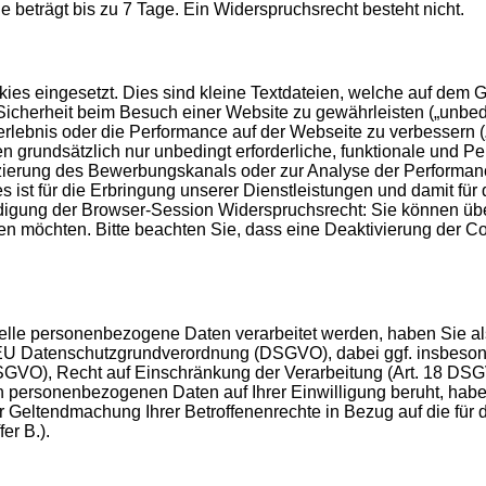
le beträgt bis zu 7 Tage. Ein Widerspruchsrecht besteht nicht.
es eingesetzt. Dies sind kleine Textdateien, welche auf dem Ge
icherheit beim Besuch einer Website zu gewährleisten („unbedin
erlebnis oder die Performance auf der Webseite zu verbessern 
men grundsätzlich nur unbedingt erforderliche, funktionale und
fizierung des Bewerbungskanals oder zur Analyse der Performan
s ist für die Erbringung unserer Dienstleistungen und damit für
endigung der Browser-Session Widerspruchsrecht: Sie können üb
n möchten. Bitte beachten Sie, dass eine Deaktivierung der C
telle personenbezogene Daten verarbeitet werden, haben Sie a
r EU Datenschutzgrundverordnung (DSGVO), dabei ggf. insbeson
SGVO), Recht auf Einschränkung der Verarbeitung (Art. 18 DSG
 personenbezogenen Daten auf Ihrer Einwilligung beruht, haben
r Geltendmachung Ihrer Betroffenenrechte in Bezug auf die für 
er B.).