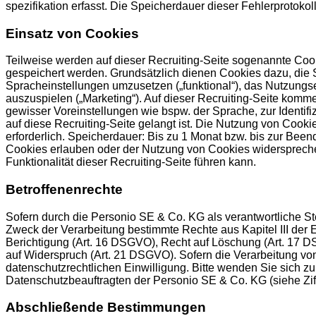
spezifikation erfasst. Die Speicherdauer dieser Fehlerprotokol
Einsatz von Cookies
Teilweise werden auf dieser Recruiting-Seite sogenannte Cooki
gespeichert werden. Grundsätzlich dienen Cookies dazu, die S
Spracheinstellungen umzusetzen („funktional“), das Nutzungs
auszuspielen („Marketing“). Auf dieser Recruiting-Seite kom
gewisser Voreinstellungen wie bspw. der Sprache, zur Identi
auf diese Recruiting-Seite gelangt ist. Die Nutzung von Cookie
erforderlich. Speicherdauer: Bis zu 1 Monat bzw. bis zur Be
Cookies erlauben oder der Nutzung von Cookies widerspreche
Funktionalität dieser Recruiting-Seite führen kann.
Betroffenenrechte
Sofern durch die Personio SE & Co. KG als verantwortliche S
Zweck der Verarbeitung bestimmte Rechte aus Kapitel III de
Berichtigung (Art. 16 DSGVO), Recht auf Löschung (Art. 17 D
auf Widerspruch (Art. 21 DSGVO). Sofern die Verarbeitung von
datenschutzrechtlichen Einwilligung. Bitte wenden Sie sich zu
Datenschutzbeauftragten der Personio SE & Co. KG (siehe Ziff
Abschließende Bestimmungen