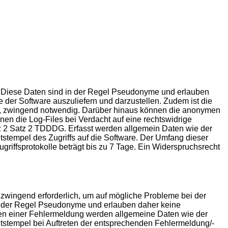
st. Diese Daten sind in der Regel Pseudonyme und erlauben
e der Software auszuliefern und darzustellen. Zudem ist die
lle, zwingend notwendig. Darüber hinaus können die anonymen
en die Log-Files bei Verdacht auf eine rechtswidrige
atz 2 Satz 2 TDDDG. Erfasst werden allgemein Daten wie der
tempel des Zugriffs auf die Software. Der Umfang dieser
riffsprotokolle beträgt bis zu 7 Tage. Ein Widerspruchsrecht
 zwingend erforderlich, um auf mögliche Probleme bei der
in der Regel Pseudonyme und erlauben daher keine
eten einer Fehlermeldung werden allgemeine Daten wie der
stempel bei Auftreten der entsprechenden Fehlermeldung/-