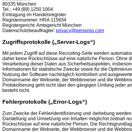
80335 München
Tel.: +49 (89) 1250 1004
Eintragung im Handelsregister
Registernummer: HRA 115934
Registergericht: Amtsgericht München
Datenschutzbeauftragter:
privacy@personio.com
Zugriffsprotokolle („Server-Logs“)
Mit jedem Zugriff auf diese Recruiting-Seite werden automat
daher keine Rückschlüsse auf eine natürliche Person. Ohne die
Verarbeitung dieser Daten aus Sicherheitsaspekten, insbeson
Informationen für statistische Zwecke sowie für die Optimier
Nutzung der Software nachträglich kontrolliert und ausgewert
Domainname der Webseite, der Webbrowser und die Webbrowser
Protokollierung geht nicht über den gängigen Umfang jeder and
besteht nicht.
Fehlerprotokolle („Error-Logs“)
Zum Zwecke der Fehleridentifizierung und -behebung werden so
Darstellung und Umsetzung von Inhalten möglichst zeitnah re
Rückschlüsse auf eine natürliche Person. Die Rechtsgrundlage
Domainname der Webseite, der Webbrowser und die Webbrowser